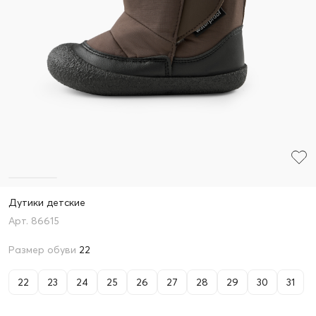
Дутики детские
86615
Размер обуви
22
22
23
24
25
26
27
28
29
30
31