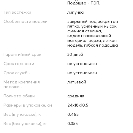
Подошва - ТЭП.
Тип застежки
липучка
Особенности модели
закрытый нос, закрытая
пятка, усиленный мысок,
съемная стелька,
водоотталкивающий
материал верха, легкая
модель, гибкая подошва
Гарантийный срок
30 дней
Срок годности
не установлен
Срок службы
не установлен
Метод крепления
литьевой
подошвы
Полнота обуви
средняя
Размеры в упаковке, см
24х18х10.5
Вес (в упаковке), кг
0.465
Вес (без упаковки), кг
0.355