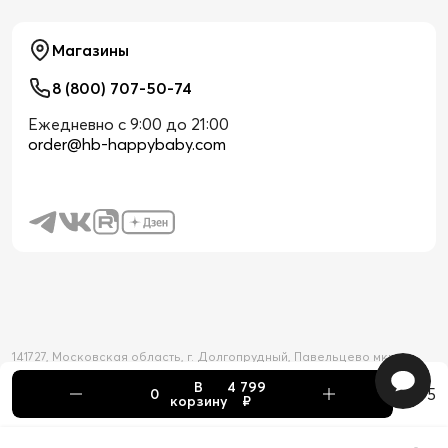
Магазины
8 (800) 707-50-74
Ежедневно с 9:00 до 21:00
order@hb-happybaby.com
141727, Московская область, г. Долгопрудный, Павельцево мкр-н,
Новое шоссе, д. 56
В
4 799
2026 © Официальный интернет-магазин Happy Baby
+5
корзину
₽
Товар добавлен в корзину