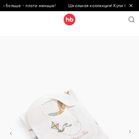
ольше - плати меньше!
Школьная коллекция! Купи больше - п