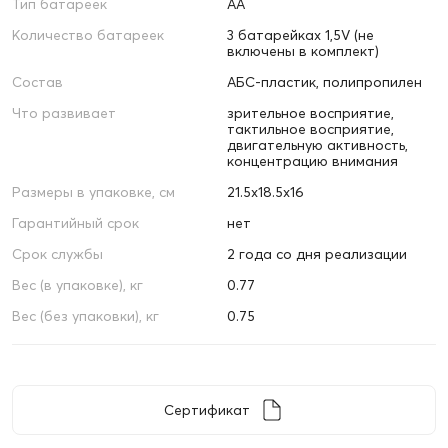
Тип батареек
АA
Количество батареек
3 батарейках 1,5V (не
включены в комплект)
Состав
АБС-пластик, полипропилен
Что развивает
зрительное восприятие,
тактильное восприятие,
двигательную активность,
концентрацию внимания
Размеры в упаковке, см
21.5х18.5х16
Гарантийный срок
нет
Срок службы
2 года со дня реализации
Вес (в упаковке), кг
0.77
Вес (без упаковки), кг
0.75
Сертификат