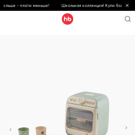
ьше - плати меньше!
Школьная коллекция! Купи больше - пла