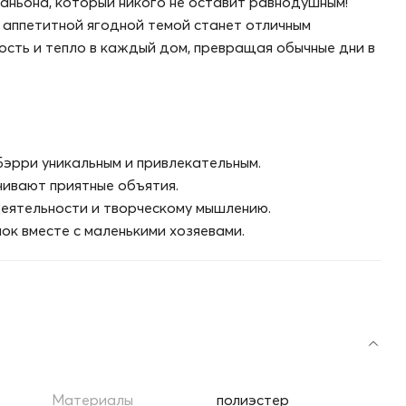
аньона, который никого не оставит равнодушным!
 аппетитной ягодной темой станет отличным
ость и тепло в каждый дом, превращая обычные дни в
Бэрри уникальным и привлекательным.
чивают приятные объятия.
деятельности и творческому мышлению.
ок вместе с маленькими хозяевами.
Материалы
полиэстер