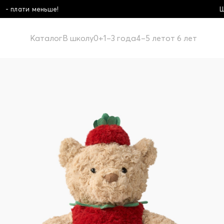
Школьная коллекция! Купи
Каталог
В школу
0+
1–3 года
4–5 лет
от 6 лет