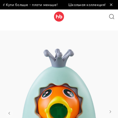
упи больше - плати меньше!
Школьная коллекция! Купи больш