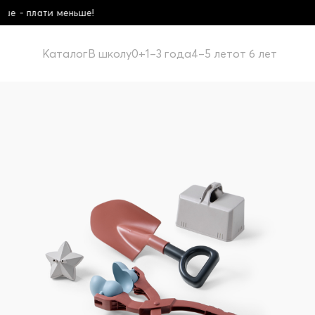
Школьная коллекция! Купи б
Каталог
В школу
0+
1–3 года
4–5 лет
от 6 лет