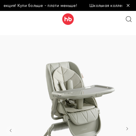
ия! Купи больше - плати меньше!
Школьная коллекция! Купи 