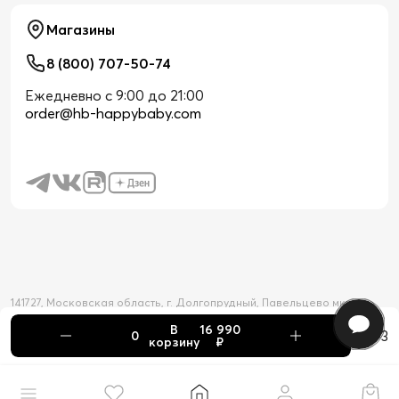
Магазины
8 (800) 707-50-74
Ежедневно с 9:00 до 21:00
order@hb-happybaby.com
141727, Московская область, г. Долгопрудный, Павельцево мкр-н,
Новое шоссе, д. 56
В
16 990
2026 © Официальный интернет-магазин Happy Baby
+3
корзину
₽
Товар добавлен в корзину