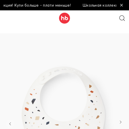
ия! Купи больше - плати меньше!
Школьная коллекция! Купи 