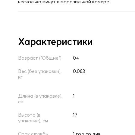
несколько минут в морозильной камере.
Характеристики
Возраст ("Общие")
0+
Вес (без упаковки),
0.083
кг
Длина (в упаковке),
1
см
Высота (в
17
упаковке), см
Срок службы
1 год со дня