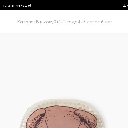
Школьная коллекция! Купи б
Каталог
В школу
0+
1–3 года
4–5 лет
от 6 лет