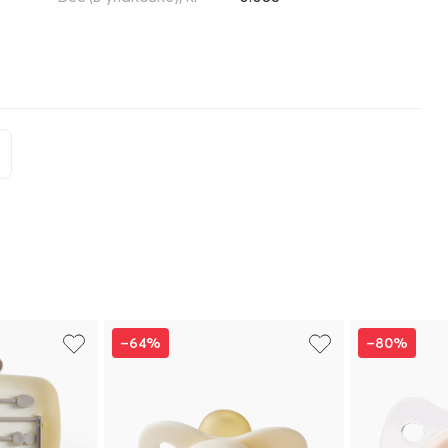
–64%
–80%