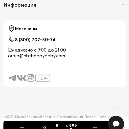
Информация
Магазины
8 (800) 707-50-74
Ежедневно с 9:00 до 21:00
order@hb-happybaby.com
141727, Московская область, г. Долгопрудный, Павельцево мкр-н,
Новое шоссе, д. 56
В
4 999
2026 © Официальный интернет-магазин Happy Baby
+3