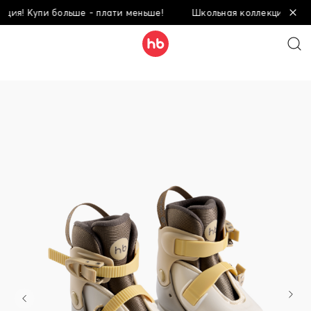
! Купи больше - плати меньше!
Школьная коллекция! Купи бо