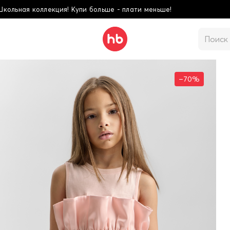
 больше - плати меньше!
–70%