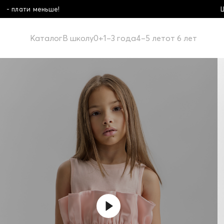
Школьная коллекция! Купи
Каталог
В школу
0+
1–3 года
4–5 лет
от 6 лет