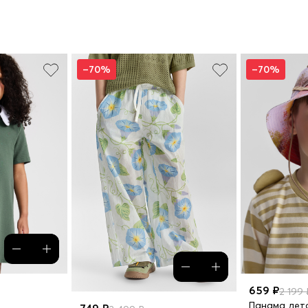
–70%
–70%
659 ₽
2 199 
Панама дет