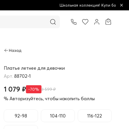
Школьная коллекция! Купи больше - плати меньше!
Товар добавлен в корзину
Платье летнее для девочки
88702-1
1 079 ₽
-70%
3 599 ₽
% Авторизуйтесь, чтобы накопить баллы
92-98
104-110
116-122