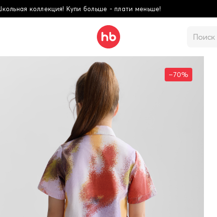
ьше - плати меньше!
–70%