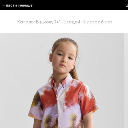
Школьная коллекция! Купи бол
Каталог
В школу
0+
1–3 года
4–5 лет
от 6 лет