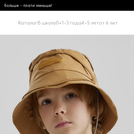
Школьная коллекция! Купи 
Каталог
В школу
0+
1–3 года
4–5 лет
от 6 лет