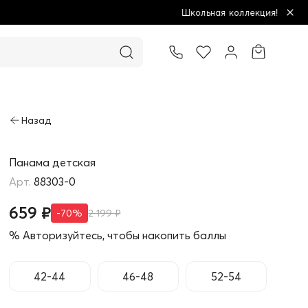
Школьная коллекция! Купи больше - плати меньше!
Товар добавлен в корзину
Панама детская
88303-0
659 ₽
-70%
2 199 ₽
% Авторизуйтесь, чтобы накопить баллы
42-44
46-48
52-54