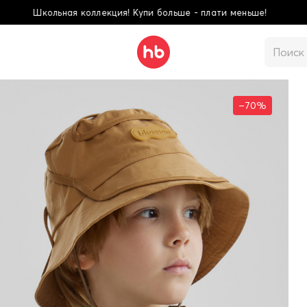
больше - плати меньше!
–70%