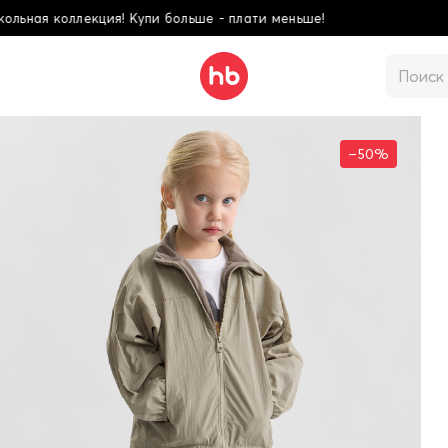
ьше!
Школьная колл
–50%