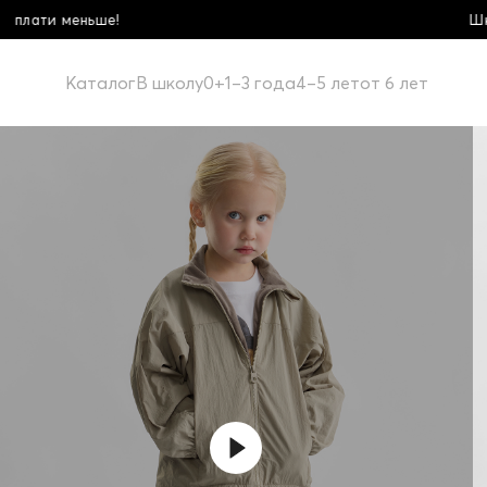
Школьная коллекция! Купи больше - плати мен
Каталог
В школу
0+
1–3 года
4–5 лет
от 6 лет