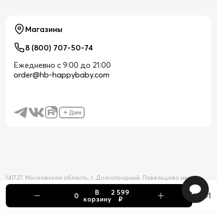
Магазины
8 (800) 707-50-74
Ежедневно с 9:00 до 21:00
order@hb-happybaby.com
141727, Московская область, г. Долгопрудный, Павельцево мкр-н,
Новое шоссе, д. 56
В
2 599
2026 © Официальный интернет-магазин Happy Baby
+1
корзину
₽
Товар добавлен в корзину