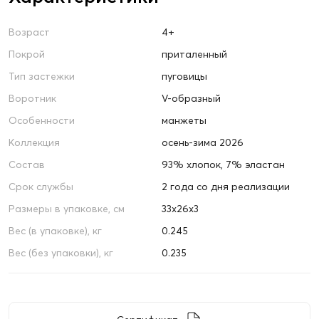
Возраст
4+
Покрой
приталенный
Тип застежки
пуговицы
Воротник
V-образный
Особенности
манжеты
Коллекция
осень-зима 2026
Состав
93% хлопок, 7% эластан
Срок службы
2 года со дня реализации
Размеры в упаковке, см
33х26х3
Вес (в упаковке), кг
0.245
Вес (без упаковки), кг
0.235