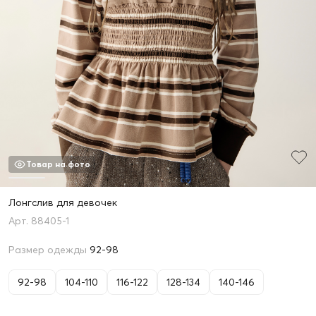
Товар на фото
Лонгслив для девочек
88405-1
Размер одежды
92-98
92-98
104-110
116-122
128-134
140-146