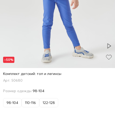
–50%
Комплект детский: топ и легинсы
50680
Размер одежды
98-104
98-104
110-116
122-128