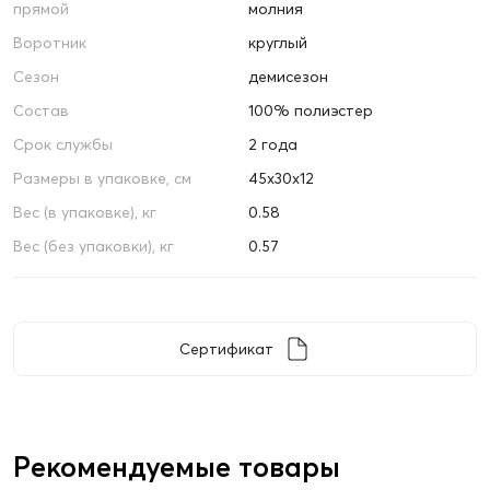
прямой
молния
Воротник
круглый
Сезон
демисезон
Состав
100% полиэстер
Срок службы
2 года
Размеры в упаковке, см
45х30х12
Вес (в упаковке), кг
0.58
Вес (без упаковки), кг
0.57
Сертификат
Рекомендуемые товары