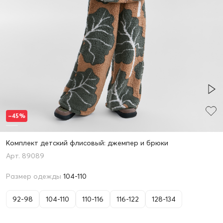
–45%
Комплект детский флисовый: джемпер и брюки
89089
Размер одежды
104-110
92-98
104-110
110-116
116-122
128-134