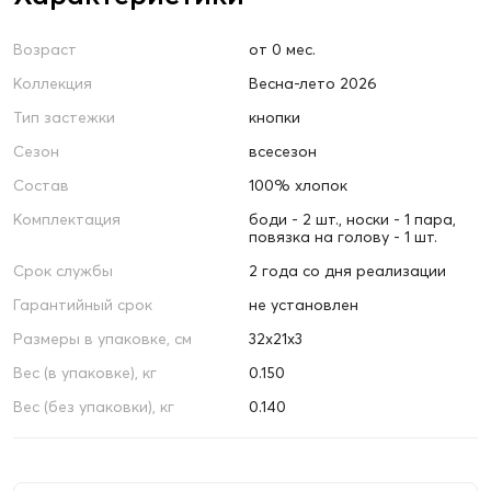
Возраст
от 0 мес.
Коллекция
Весна-лето 2026
Тип застежки
кнопки
Сезон
всесезон
Состав
100% хлопок
Комплектация
боди - 2 шт., носки - 1 пара,
повязка на голову - 1 шт.
Срок службы
2 года со дня реализации
Гарантийный срок
не установлен
Размеры в упаковке, см
32х21х3
Вес (в упаковке), кг
0.150
Вес (без упаковки), кг
0.140