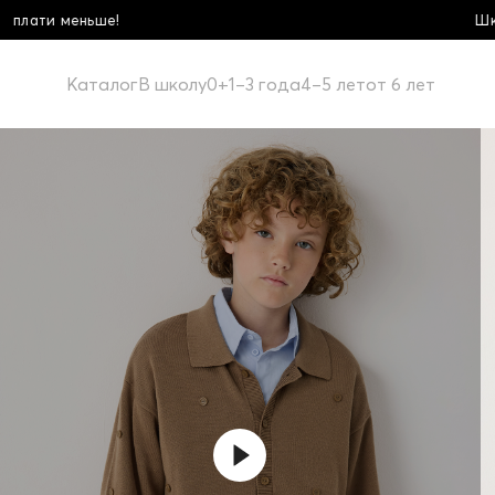
Школьная коллекция! Купи больше - п
Каталог
В школу
0+
1–3 года
4–5 лет
от 6 лет