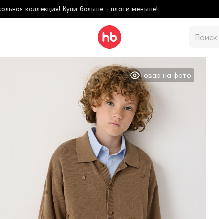
лати меньше!
Школьн
Товар на фото