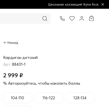
ая коллекция! Купи больше - плати меньше!
Товар добавлен в корзину
Кардиган детский
88401-1
2 999 ₽
% Авторизуйтесь, чтобы накопить баллы
104-110
116-122
128-134