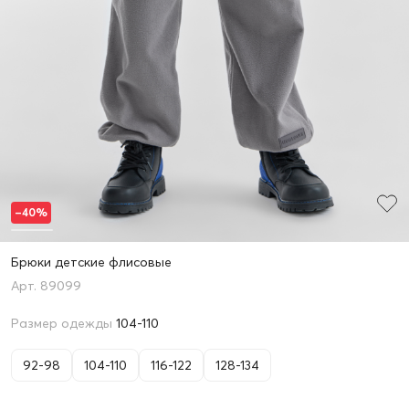
–40%
Брюки детские флисовые
89099
Размер одежды
104-110
92-98
104-110
116-122
128-134