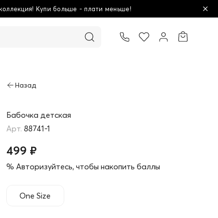
ьше!
Школьная колле
Товар добавлен в корзину
Бабочка детская
88741-1
499 ₽
% Авторизуйтесь, чтобы накопить баллы
One Size