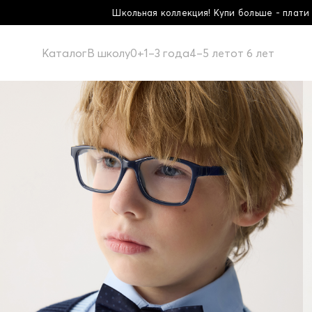
ллекция! Купи больше - плати меньше!
Каталог
В школу
0+
1–3 года
4–5 лет
от 6 лет