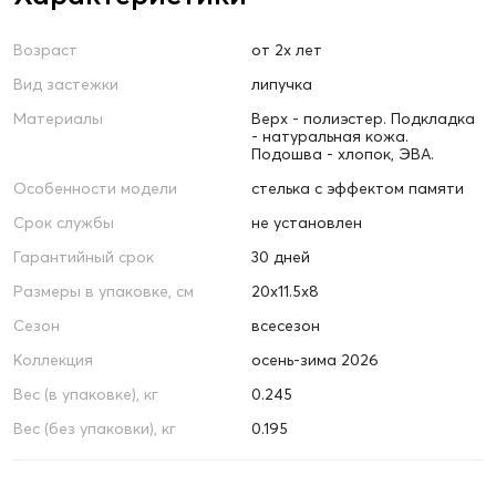
Возраст
от 2х лет
Вид застежки
липучка
Материалы
Верх - полиэстер. Подкладка
- натуральная кожа.
Подошва - хлопок, ЭВА.
Особенности модели
стелька с эффектом памяти
Срок службы
не установлен
Гарантийный срок
30 дней
Размеры в упаковке, см
20х11.5х8
Сезон
всесезон
Коллекция
осень-зима 2026
Вес (в упаковке), кг
0.245
Вес (без упаковки), кг
0.195