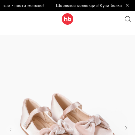
е - плати меньше!
Школьная коллекция! Купи больше - плати