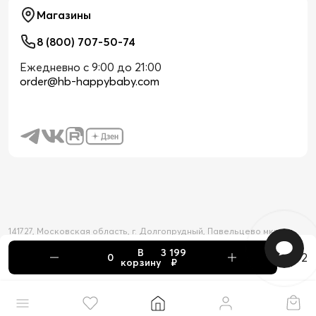
Магазины
8 (800) 707-50-74
Ежедневно с 9:00 до 21:00
order@hb-happybaby.com
141727, Московская область, г. Долгопрудный, Павельцево мкр-н,
Новое шоссе, д. 56
В
3 199
2026 © Официальный интернет-магазин Happy Baby
+2
корзину
₽
Товар добавлен в корзину