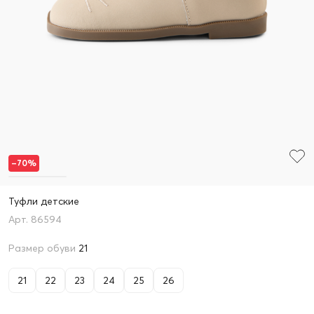
–70%
Туфли детские
86594
Размер обуви
21
21
22
23
24
25
26