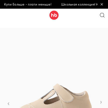
 Купи больше - плати меньше!
Школьная коллекция! Купи бол