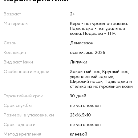
Возраст
2+
Материалы
Верх - натуральная замша.
Подкладка - натуральная
кожа. Подошва - ТПР.
Сезон
Демисезон
Коллекция
осень-зима 2026
Вид застёжки
Липучки
Особенности модели
Закрытый нос, Круглый нос,
укрепленный задник,
Широкий носок, Подкладка и
стелька из натуральной кожи
Гарантийный срок
30 дней
Срок службы
не установлен
Размеры в упаковке, см
23х16.5х10
Срок годности
не установлен
Метод крепления
клеевой