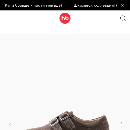
Купи больше - плати меньше!
Школьная коллекция! Купи боль