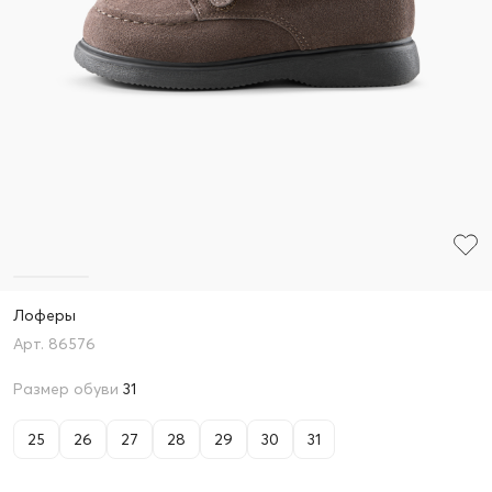
Лоферы
86576
Размер обуви
31
25
26
27
28
29
30
31