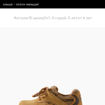
ньше!
Школьная колл
Каталог
В школу
0+
1–3 года
4–5 лет
от 6 лет