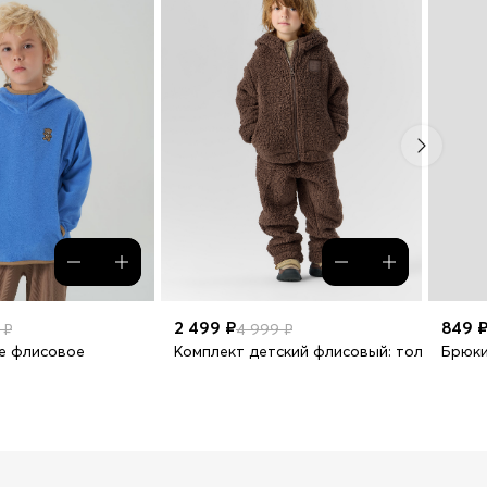
2 499 ₽
849 
 ₽
4 999 ₽
е флисовое
Комплект детский флисовый: толстовка 
Брюки