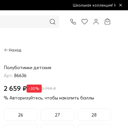
Школьная коллекция! Купи больше - плати меньш
Товар добавлен в корзину
Полуботинки детские
86636
2 659 ₽
-30%
3 799 ₽
% Авторизуйтесь, чтобы накопить баллы
26
27
28