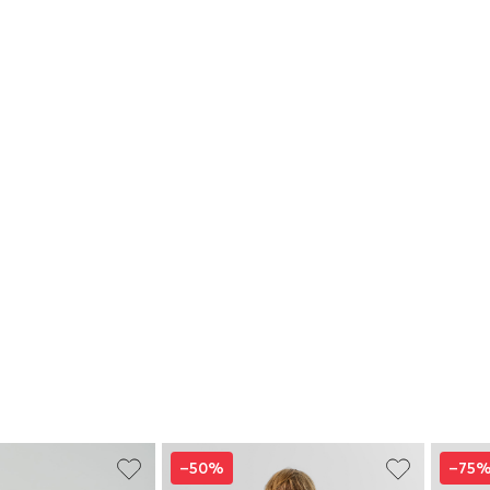
–50%
–75