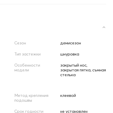
Сезон
демисезон
Тип застежки
шнуровка
Особенности
закрытый нос,
модели
закрытая пятка, съмная
стелька
Метод крепления
клеевой
подошвы
Срок годности
не установлен