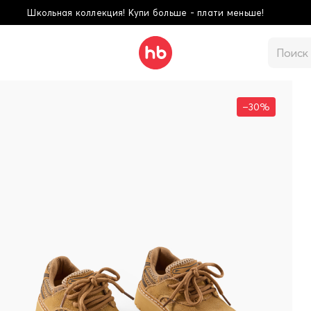
екция! Купи больше - плати меньше!
–30%