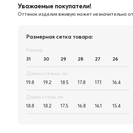
Уважаемые покупатели!
Оттенок изделия вживую может незначительно от
Размерная сетка товара:
Размер
31
30
29
28
27
26
Длина стельки, см
19.8
19.2
18.5
17.8
17.1
16.4
Длина стопы, см
18.8
18.2
17.5
16.8
16.1
15.4