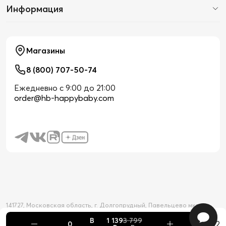
Информация
Магазины
8 (800) 707-50-74
Ежедневно с 9:00 до 21:00
order@hb-happybaby.com
141727, Московская область, г. Долгопрудный, Павельцево мкр-н,
Новое шоссе, д. 56
В
1 139
3 799
2026 © Официальный интернет-магазин Happy Baby
+2