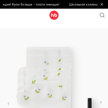
я! Купи больше - плати меньше!
Школьная коллекция! Купи б