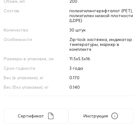
Объем, мл
200
Состав
полиэтилентерефталат (PET),
полиэтилен низкой плотности
(LDPE)
Количество
30 штук
Особенности
Zip-lock застёжка, индикатор
температуры, маркер в
комплекте
Размеры в упаковке, см
11.5х5.5х16
Срок годности
3 года
Вес (в упаковке), кг
0.170
Вес (без упаковки), кг
0.140
Сертификат
Инструкция