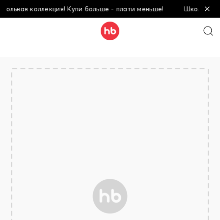
ольная коллекция! Купи больше - плати меньше!
Школьная ко