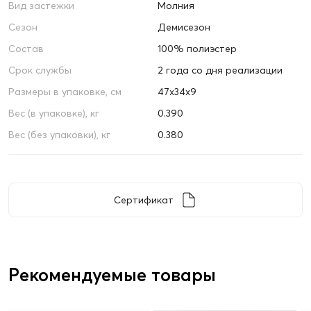
Вид застежки
Молния
Сезон
Демисезон
Состав
100% полиэстер
Срок службы
2 года со дня реализации
Размеры в упаковке, см
47х34х9
Вес (в упаковке), кг
0.390
Вес (без упаковки), кг
0.380
Сертификат
Рекомендуемые товары