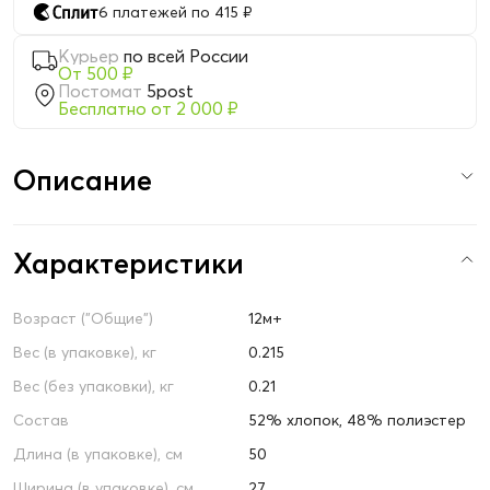
6 платежей по 415 ₽
Курьер
по всей России
От 500 ₽
Постомат
5post
Бесплатно от 2 000 ₽
Описание
Характеристики
Возраст ("Общие")
12м+
Вес (в упаковке), кг
0.215
Вес (без упаковки), кг
0.21
Состав
52% хлопок, 48% полиэстер
Длина (в упаковке), см
50
Ширина (в упаковке), см
27