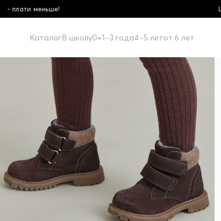
Школьная коллекция! Купи боль
Каталог
В школу
0+
1–3 года
4–5 лет
от 6 лет