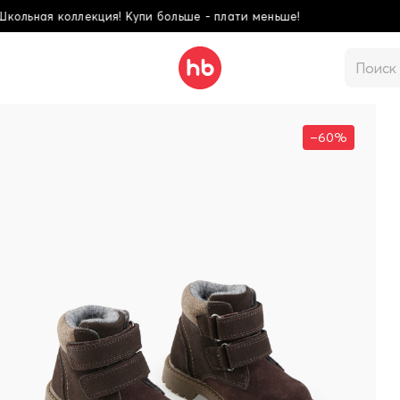
ше - плати меньше!
–60%