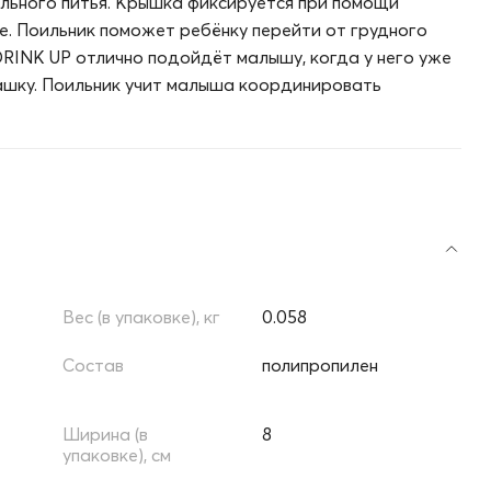
ельного питья. Крышка фиксируется при помощи
е. Поильник поможет ребёнку перейти от грудного
DRINK UP отлично подойдёт малышу, когда у него уже
ашку. Поильник учит малыша координировать
Вес (в упаковке), кг
0.058
Состав
полипропилен
Ширина (в
8
упаковке), см