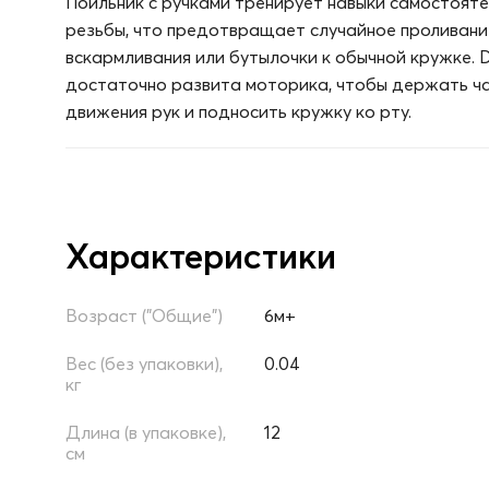
Поильник с ручками тренирует навыки самостоят
резьбы, что предотвращает случайное проливани
вскармливания или бутылочки к обычной кружке. 
достаточно развита моторика, чтобы держать ч
движения рук и подносить кружку ко рту.
Характеристики
Возраст ("Общие")
6м+
Вес (без упаковки),
0.04
кг
Длина (в упаковке),
12
см