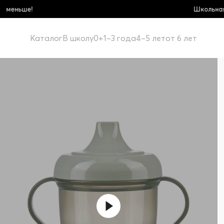
Школьная коллекция! Купи боль
Каталог
В школу
0+
1–3 года
4–5 лет
от 6 лет