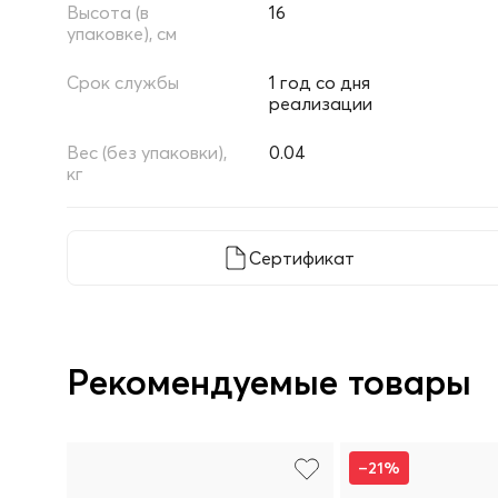
Высота (в
16
упаковке), см
Срок службы
1 год со дня
реализации
Вес (без упаковки),
0.04
кг
Сертификат
Рекомендуемые товары
–21%