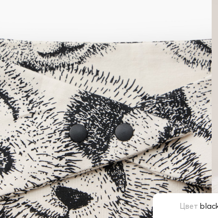
Цвет
blac