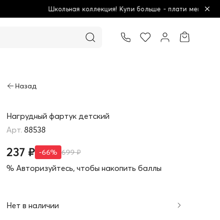
ьная коллекция! Купи больше - плати меньше!
Товар добавлен в корзину
Нагрудный фартук детский
88538
237 ₽
-66%
699 ₽
% Авторизуйтесь, чтобы накопить баллы
Нет в наличии