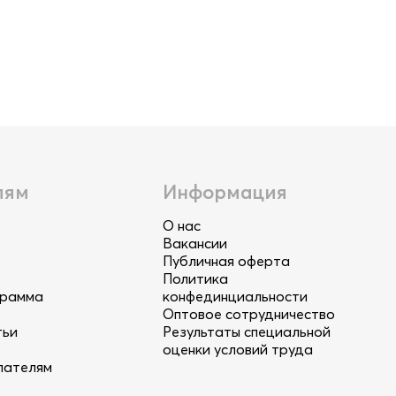
лям
Информация
О нас
Вакансии
Публичная оферта
Политика
грамма
конфединциальности
Оптовое сотрудничество
тьи
Результаты специальной
оценки условий труда
пателям