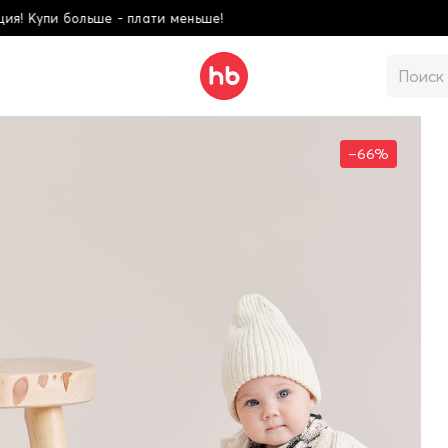
плати меньше!
Школ
–66%