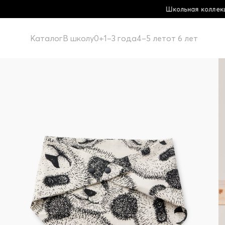
Школьная коллекция! Купи больше - 
Каталог
В школу
0+
1–3 года
4–5 лет
от 6 лет