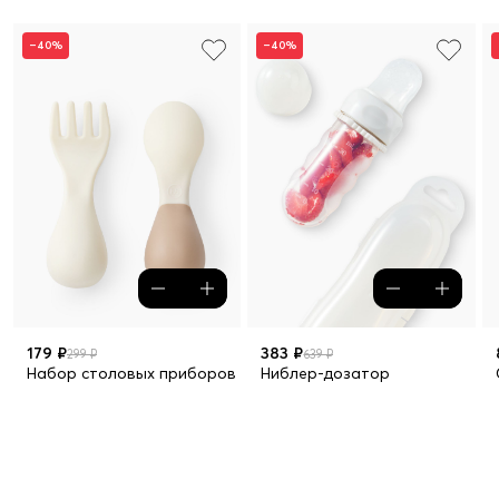
–40%
–40%
179 ₽
383 ₽
299 ₽
639 ₽
Набор столовых приборов (ложка и вилка) детский
Ниблер-дозатор