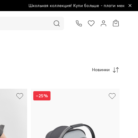
Купи больше - плати меньше!
Новинки
–25%