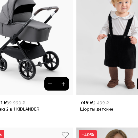
1 ₽
749 ₽
39 990 ₽
2 499 ₽
ка 2 в 1 KIDLANDER
Шорты детские
%
–40%