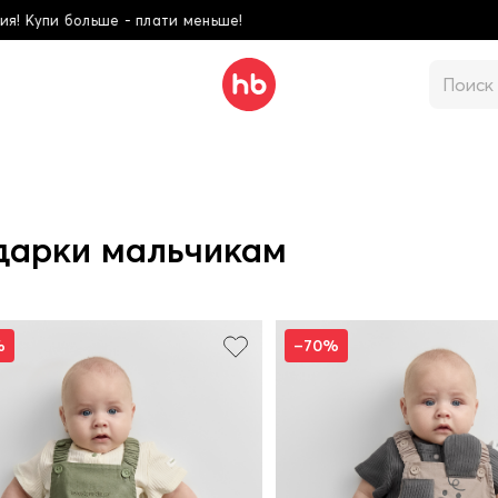
Школьная коллекция! 
дарки мальчикам
%
–70%