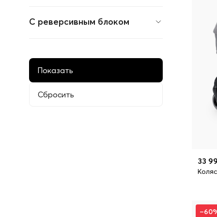
С реверсивным блоком
33 99
Коляс
–60