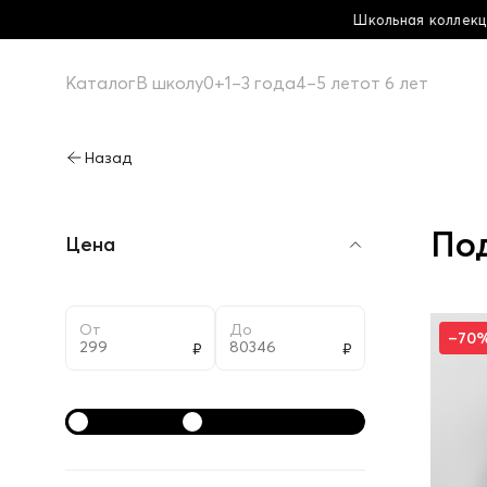
Школьная коллекция! Купи больше - плати меньше!
Каталог
В школу
0+
1–3 года
4–5 лет
от 6 лет
По
Цена
От
До
–70