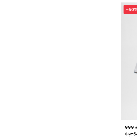
–50
999 
Футб