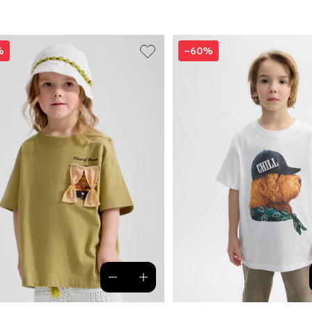
%
–60%