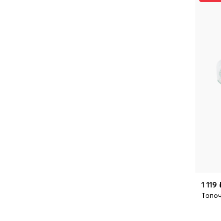
1 119 
Тапоч