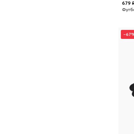
679 
Футб
–67