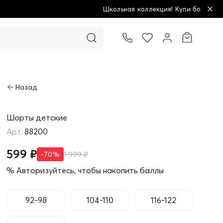
Школьная коллекция! Купи больше - плати меньше!
Товар добавлен в корзину
Шорты детские
88200
599 ₽
-70%
1 999 ₽
% Авторизуйтесь, чтобы накопить баллы
92-98
104-110
116-122