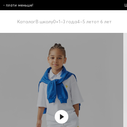
Школьная коллекция! Купи бол
Каталог
В школу
0+
1–3 года
4–5 лет
от 6 лет