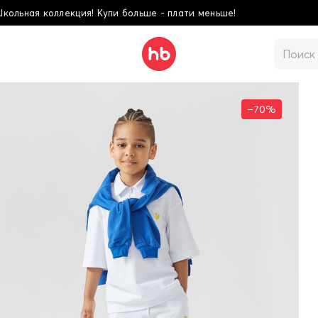
ьше - плати меньше!
–70%