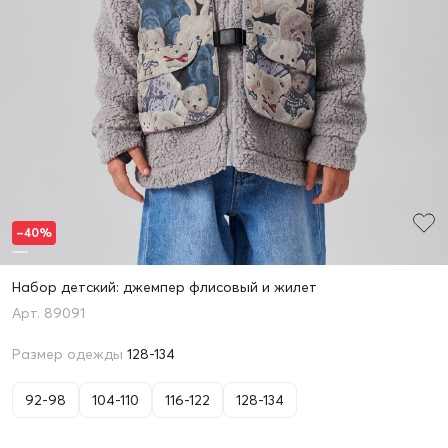
–40%
Набор детский: джемпер флисовый и жилет
89091
Размер одежды
128-134
92-98
104-110
116-122
128-134