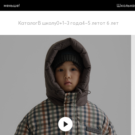
Школьная коллекция! Купи больше - плати мень
Каталог
В школу
0+
1–3 года
4–5 лет
от 6 лет