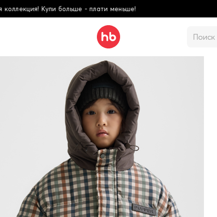
ше!
Школьная колле