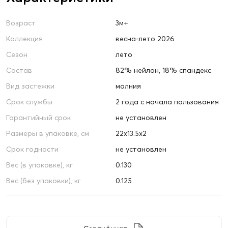
Возраст
3м+
Коллекция
весна-лето 2026
Сезон
лето
Состав
82% нейлон, 18% спандекс
Вид застежки
молния
Срок службы
2 года с начала пользования
Гарантийный срок
не установлен
Размеры в упаковке, см
22х13.5х2
Срок годности
не установлен
Вес (в упаковке), кг
0.130
Вес (без упаковки), кг
0.125