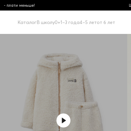
Школьная коллекция! Купи больше - пл
Каталог
В школу
0+
1–3 года
4–5 лет
от 6 лет