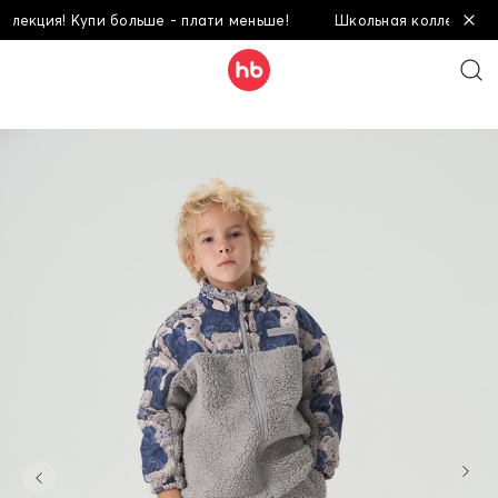
кция! Купи больше - плати меньше!
Школьная коллекция! Куп