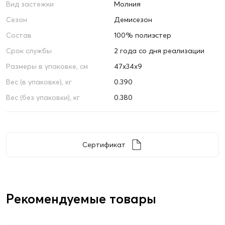
Вид застежки
Молния
Сезон
Демисезон
Состав
100% полиэстер
Срок службы
2 года со дня реализации
Размеры в упаковке, см
47х34х9
Вес (в упаковке), кг
0.390
Вес (без упаковки), кг
0.380
Сертификат
Рекомендуемые товары