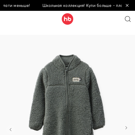
лати меньше!
Школьная коллекция! Купи больше - плати мень