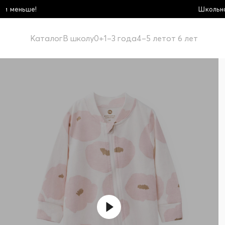
Школьная коллекция! Купи больше - пла
Каталог
В школу
0+
1–3 года
4–5 лет
от 6 лет