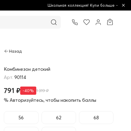
 коллекция! Купи больше - плати меньше!
Товар добавлен в корзину
Комбинезон детский
90114
791 ₽
-40%
1 319 ₽
% Авторизуйтесь, чтобы накопить баллы
56
62
68