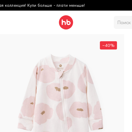
ти меньше!
Школьная
–40%