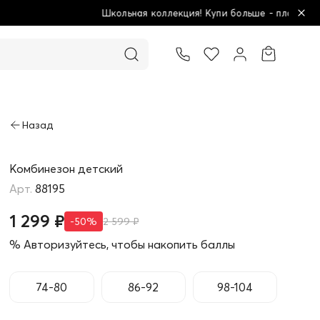
ая коллекция! Купи больше - плати меньше!
Товар добавлен в корзину
Комбинезон детский
88195
1 299 ₽
-50%
2 599 ₽
% Авторизуйтесь, чтобы накопить баллы
74-80
86-92
98-104