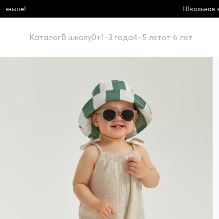
Школьная коллекция! Купи больше - пл
Каталог
В школу
0+
1–3 года
4–5 лет
от 6 лет