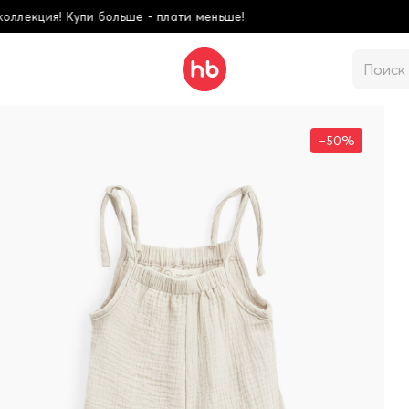
ати меньше!
Школьн
–50%