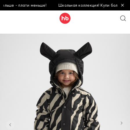
ьше - плати меньше!
Школьная коллекция! Купи больше - пла