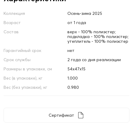
Коллекция
Осень-зима 2025
Возраст
от 1 года
Состав
верх - 100% полиэстер;
подкладка - 100% полиэстер;
утеплитель - 100% полиэстер
Гарантийный срок
нет
Срок службы
2 года со дня реализации
Размеры в упаковке, см
54х47х15
Вес (в упаковке), кг
1.000
Вес (без упаковки), кг
0.980
Сертификат