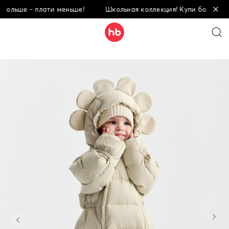
ольше - плати меньше!
Школьная коллекция! Купи больше - п