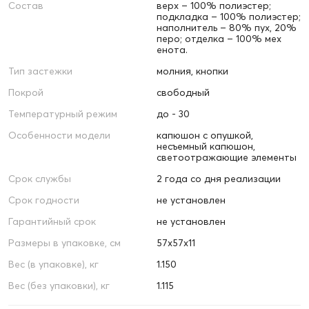
Состав
верх – 100% полиэстер;
подкладка – 100% полиэстер;
наполнитель – 80% пух, 20%
перо; отделка – 100% мех
енота.
Тип застежки
молния, кнопки
Покрой
свободный
Температурный режим
до - 30
Особенности модели
капюшон с опушкой,
несъемный капюшон,
светоотражающие элементы
Срок службы
2 года со дня реализации
Срок годности
не установлен
Гарантийный срок
не установлен
Размеры в упаковке, см
57х57х11
Вес (в упаковке), кг
1.150
Вес (без упаковки), кг
1.115