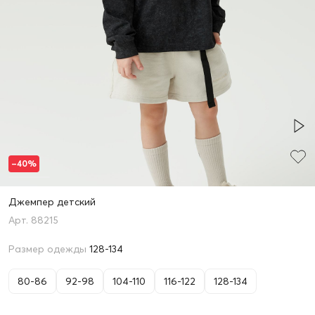
–40%
Джемпер детский
88215
Размер одежды
128-134
80-86
92-98
104-110
116-122
128-134