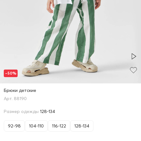
–50%
Брюки детские
88190
Размер одежды
128-134
92-98
104-110
116-122
128-134