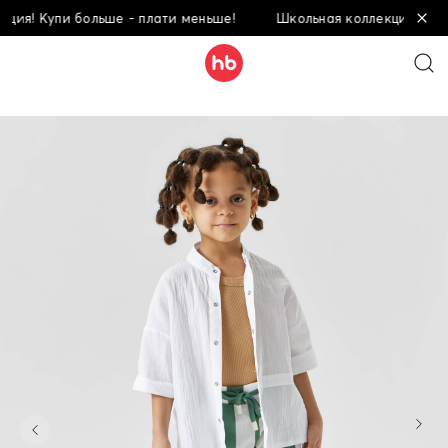
! Купи больше - плати меньше!
Школьная коллекция! Купи бо