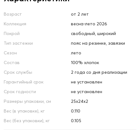
Возраст
от 2 лет
Коллекция
весна-лето 2026
Покрой
свободный, широкий
Тип застежки
пояс на резинке, завязки
Сезон
лето
Состав
100% хлопок
Срок службы
2 года со дня реализации
Гарантийный срок
не установлен
Срок годности
не установлен
Размеры упаковки, см
25х24х2
Вес (в упаковке), кг
0.110
Вес (без упаковки), кг
0.105