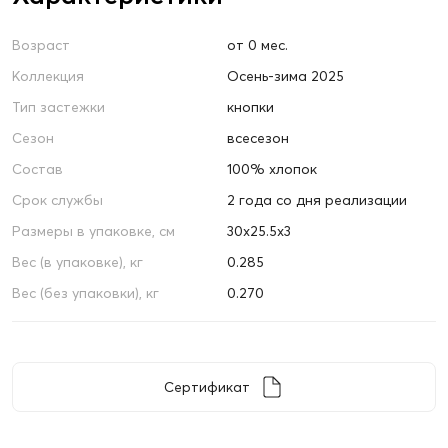
Возраст
от 0 мес.
Коллекция
Осень-зима 2025
Тип застежки
кнопки
Сезон
всесезон
Состав
100% хлопок
Срок службы
2 года со дня реализации
Размеры в упаковке, см
30х25.5х3
Вес (в упаковке), кг
0.285
Вес (без упаковки), кг
0.270
Сертификат